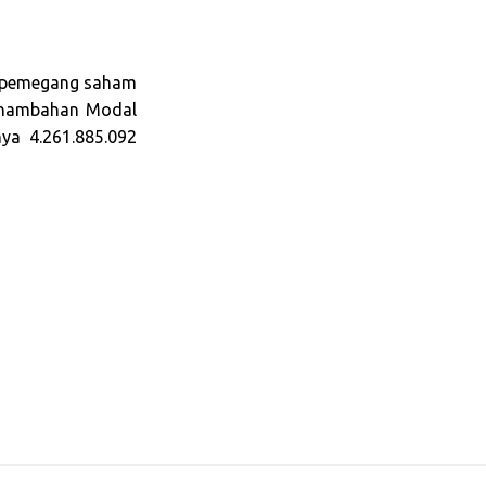
n pemegang saham
enambahan Modal
a 4.261.885.092