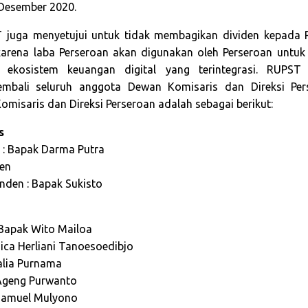
 Desember 2020.
ST juga menyetujui untuk tidak membagikan dividen kepad
 karena laba Perseroan akan digunakan oleh Perseroan unt
ekosistem keuangan digital yang terintegrasi. RUPST 
mbali seluruh anggota Dewan Komisaris dan Direksi Per
misaris dan Direksi Perseroan adalah sebagai berikut:
s
 : Bapak Darma Putra
ien
nden : Bapak Sukisto
 Bapak Wito Mailoa
ssica Herliani Tanoesoedibjo
talia Purnama
 Ageng Purwanto
 Samuel Mulyono