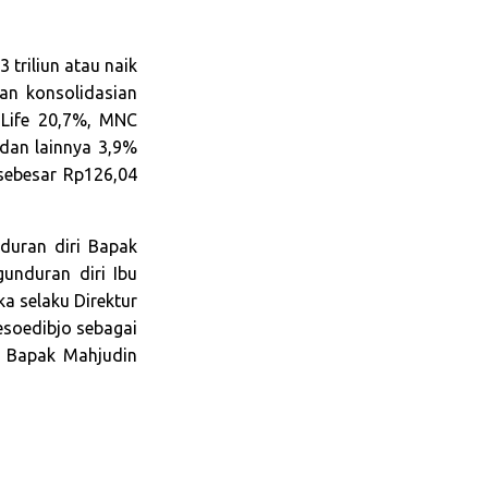
triliun atau naik
an konsolidasian
 Life 20,7%, MNC
dan lainnya 3,9%
 sebesar Rp126,04
duran diri Bapak
unduran diri Ibu
a selaku Direktur
esoedibjo sebagai
n Bapak Mahjudin