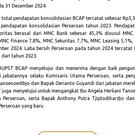
da 31 Desember 2024.
 total pendapatan konsolidasian BCAP tercatat sebesar Rp3,33 
l pendapatan konsolidasian Perseroan tahun 2023. Pendapat
ritas berasal dari MNC Bank sebesar 45,3% disusul MNC
 MNC Finance 7,8%, MNC Sekuritas 7,7%, MNC Leasing 5,1%, 
ber 2024. Laba bersih Perseroan pada tahun 2024 tercatat
% dari tahun 2023.
 RUPST BCAP menyetujui dan menerima dengan baik pengun
i jabatannya selaku Komisaris Utama Perseroan, serta peng
 Tanoesoedibjo dan Bapak Oerianto Guyandi dari jabatan merek
 juga menyetujui untuk mengangkat Ibu Angela Herliani Tano
 Perseroan, serta Bapak Anthony Putra Tjiptodihardjo da
Perseroan yang baru.